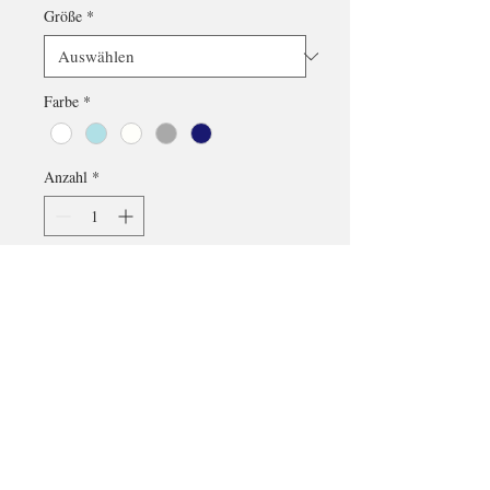
Größe
*
Farbe
*
Anzahl
*
In den Warenkorb
Der Kimono Vivienne ist aus 100% 
organischer Baumwolle und fühlt 
sich durch eine spezielle Webung 
wunderbar weich auf der Haut an.